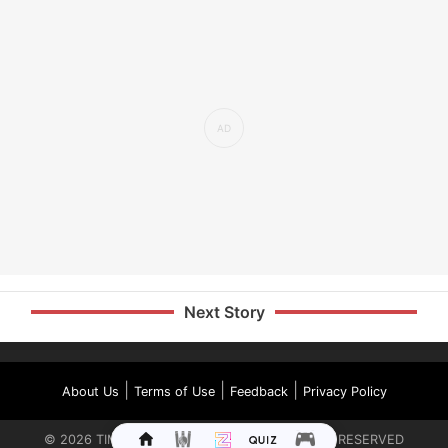
Next Story
|
|
|
About Us
Terms of Use
Feedback
Privacy Policy
©
2026
TIMES INTERNET LIMITED. ALL RIGHTS RESERVED