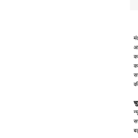
मं
आ
कर
कर
स
क
च
न
सर
बढ