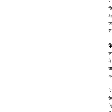
सी
क
वे
ज
₹
प
ला
मे
ता
कर
रि
के
द