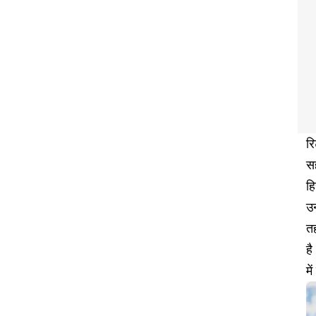
रि
सह
हि
उन
तह
है
मे