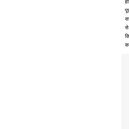
हा
पू
स
से
कि
कब