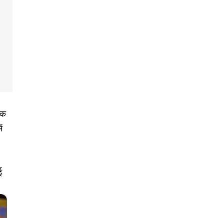
एक
ं
ई