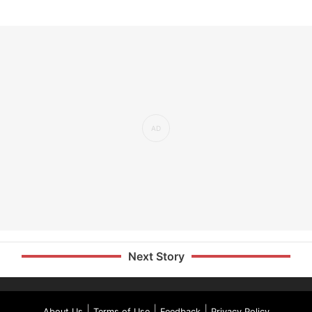
Next Story
|
|
|
About Us
Terms of Use
Feedback
Privacy Policy