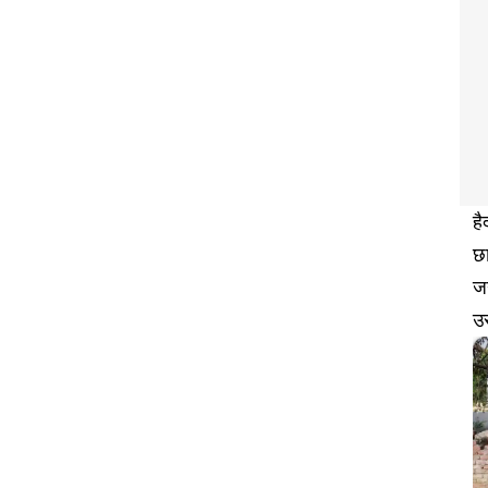
है
छा
जन
उ