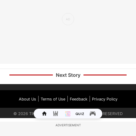
Next Story
|
|
|
About Us
Terms of Use
Feedback
Privacy Policy
©
2026
TIMES INTERNET LIMITED. ALL RIGHTS RESERVED