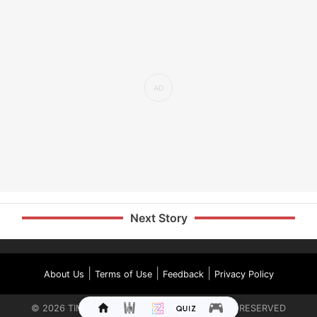
Next Story
|
|
|
About Us
Terms of Use
Feedback
Privacy Policy
©
2026
TIMES INTERNET LIMITED. ALL RIGHTS RESERVED