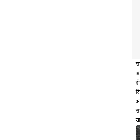
रा
आ
ही
स
अ
सक
खर