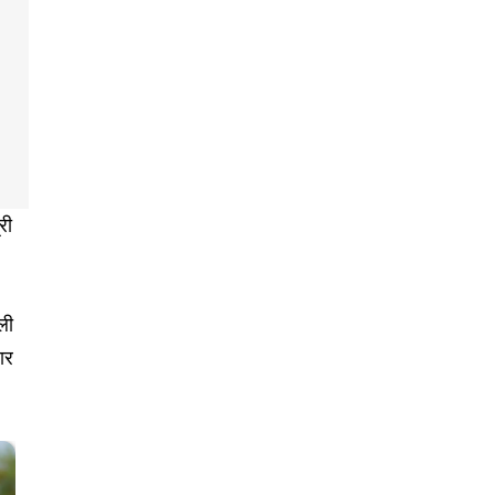
री
ली
ार