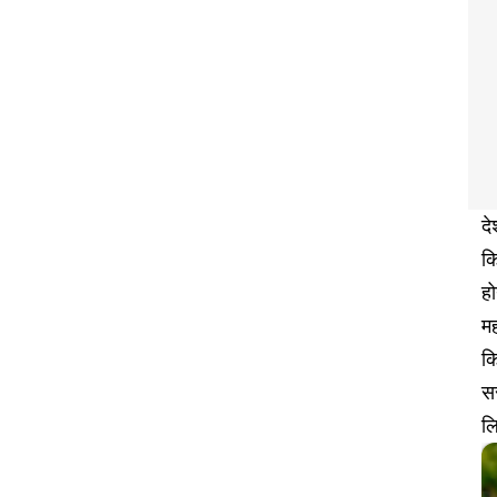
दे
क
हो
मह
कि
सर
ल