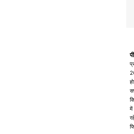
प
प
2
हो
सप
कि
मे
रह
फ