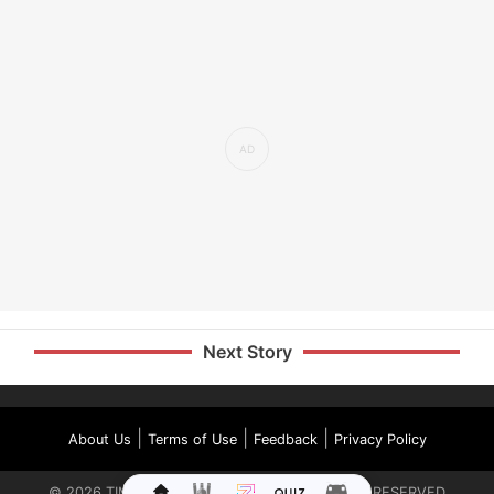
Next Story
|
|
|
About Us
Terms of Use
Feedback
Privacy Policy
©
2026
TIMES INTERNET LIMITED. ALL RIGHTS RESERVED