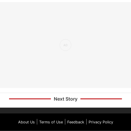
Next Story
|
|
|
About Us
Terms of Use
Feedback
Privacy Policy