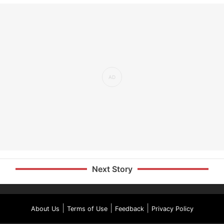
Next Story
|
|
|
About Us
Terms of Use
Feedback
Privacy Policy