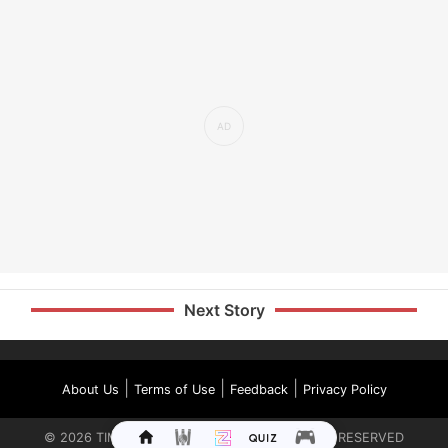
Next Story
|
|
|
About Us
Terms of Use
Feedback
Privacy Policy
©
2026
TIMES INTERNET LIMITED. ALL RIGHTS RESERVED