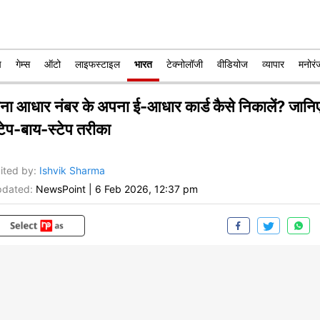
प
गेम्स
ऑटो
लाइफस्टाइल
भारत
टेक्नोलॉजी
वीडियोज
व्यापार
मनोरं
िना आधार नंबर के अपना ई-आधार कार्ड कैसे निकालें? जानि
्टेप-बाय-स्टेप तरीका
ited by
:
Ishvik Sharma
dated:
NewsPoint
|
6 Feb 2026, 12:37 pm