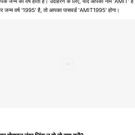
पके जन्म का वर्ष होता है। उदाहरण के लिए, यदि आपका नाम 'AMIT' है
र जन्म वर्ष '1995' है, तो आपका पासवर्ड 'AMIT1995' होगा।