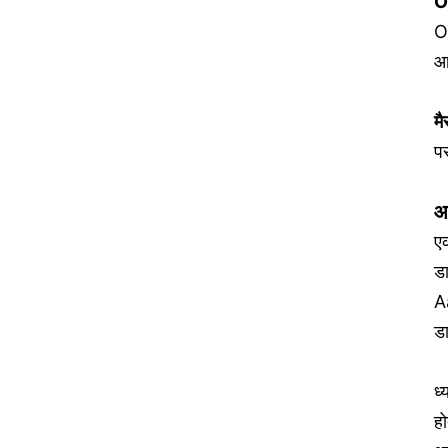
O
O
आ
मै
प
आ
ए
ड
A
ड
ध
हो