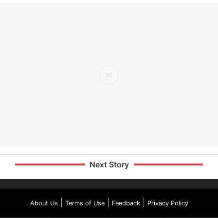
Next Story
|
|
|
About Us
Terms of Use
Feedback
Privacy Policy