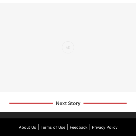
Next Story
|
|
|
About Us
Terms of Use
Feedback
Privacy Policy