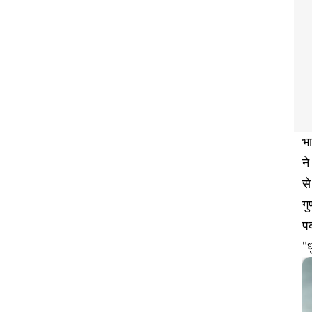
भ
न
से
गु
पक
"