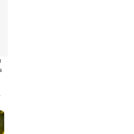
ल
s
ण