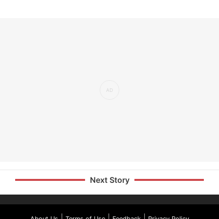
Next Story
|
|
|
About Us
Terms of Use
Feedback
Privacy Policy