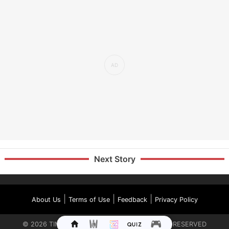
Next Story
|
|
|
About Us
Terms of Use
Feedback
Privacy Policy
©
2026
TIMES INTERNET LIMITED. ALL RIGHTS RESERVED