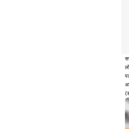
सर
लो
पड
अन
(ड