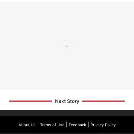
Next Story
|
|
|
About Us
Terms of Use
Feedback
Privacy Policy