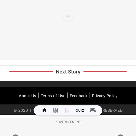
Next Story
|
|
|
About Us
Terms of Use
Feedback
Privacy Policy
©
2026
TIMES INTERNET LIMITED. ALL RIGHTS RESERVED