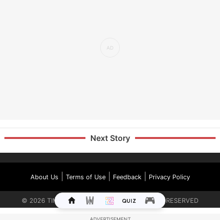
Next Story
|
|
|
About Us
Terms of Use
Feedback
Privacy Policy
©
2026
TIMES INTERNET LIMITED. ALL RIGHTS RESERVED