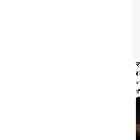
ड
इ
जा
और