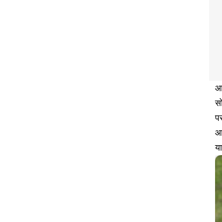
आ
सो
पस
आत
या