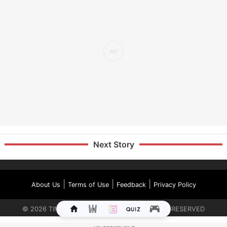
Next Story
|
|
|
About Us
Terms of Use
Feedback
Privacy Policy
©
2026
TIMES INTERNET LIMITED. ALL RIGHTS RESERVED