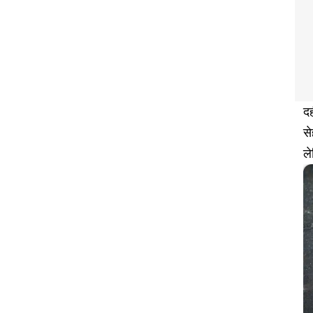
दह
से
ल