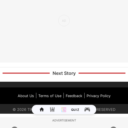
Next Story
|
|
|
About Us
Terms of Use
Feedback
Privacy Policy
©
2026
TIMES INTERNET LIMITED. ALL RIGHTS RESERVED