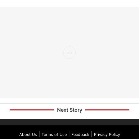
Next Story
|
|
|
About Us
Terms of Use
Feedback
Privacy Policy