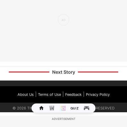
Next Story
|
|
|
About Us
Terms of Use
Feedback
Privacy Policy
©
2026
TIMES INTERNET LIMITED. ALL RIGHTS RESERVED