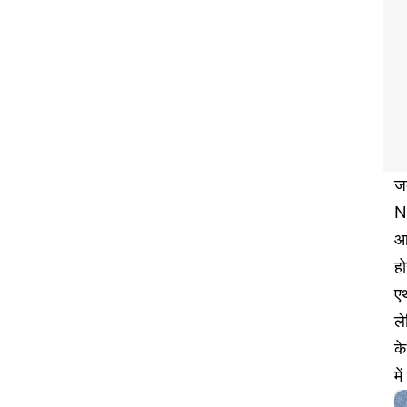
जब
N
आज
हो
एथ
ल
के
मे