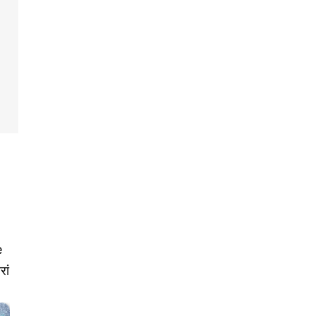
e
रां