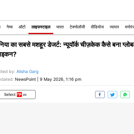
प
गेम्स
ऑटो
लाइफस्टाइल
भारत
टेक्नोलॉजी
वीडियोज
व्यापार
मनोरं
निया का सबसे मशहूर डेजर्ट: न्यूयॉर्क चीज़केक कैसे बना ग्लो
इकन?
ited by
:
Alisha Garg
dated:
NewsPoint
|
9 May 2026, 1:16 pm