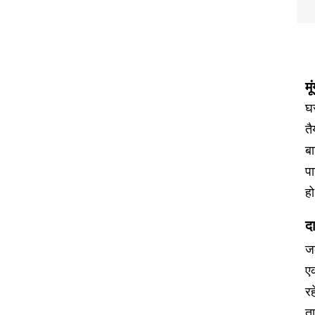
म
घर
तै
बा
पा
हो
द
जब
एक
रह
त