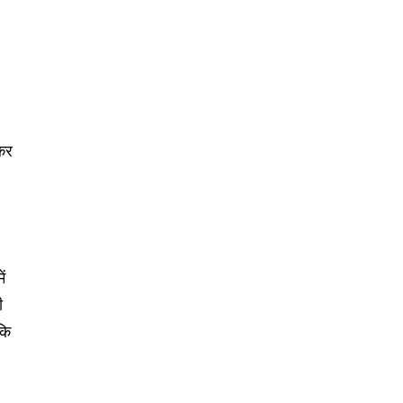
 कर
ं
ी
कि