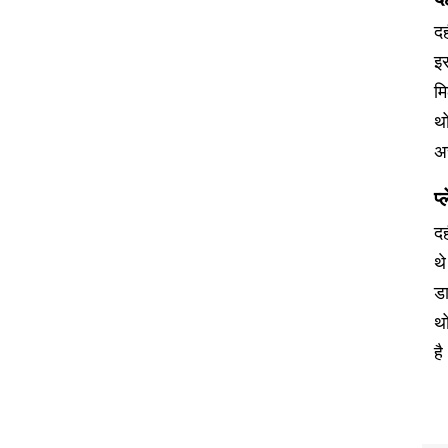
दह
इस
मि
थ
अच
प
दह
थे
डा
थ
ह