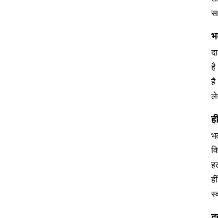
सह
भ
दा
ह
है
ले
ह
भल
क
हल
ही
स्
द