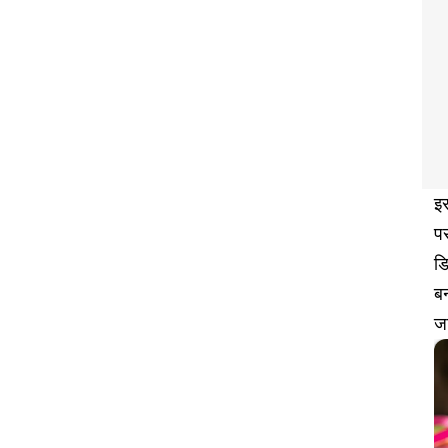
इ
पर
डि
बन
जा