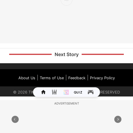
Next Story
|
|
|
About Us
Terms of Use
Feedback
Privacy Policy
©
2026
TIMES INTERNET LIMITED. ALL RIGHTS RESERVED