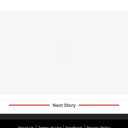
Next Story
|
|
|
About Us
Terms of Use
Feedback
Privacy Policy