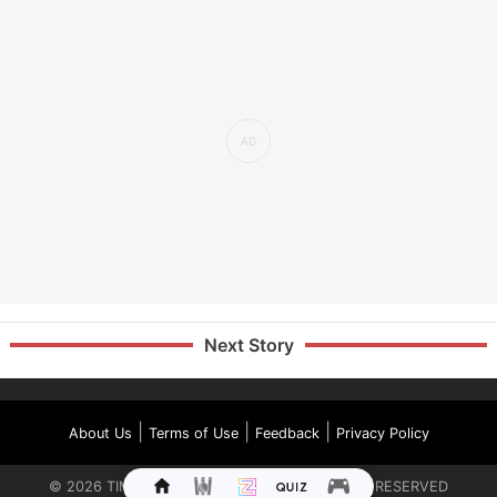
Next Story
|
|
|
About Us
Terms of Use
Feedback
Privacy Policy
©
2026
TIMES INTERNET LIMITED. ALL RIGHTS RESERVED