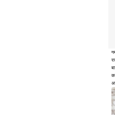
गर
रा
बा
क
अ