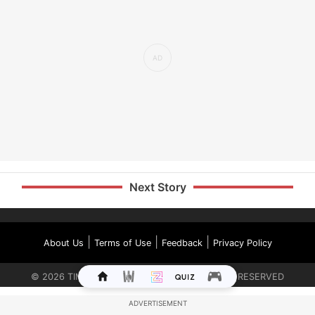
Next Story
|
|
|
About Us
Terms of Use
Feedback
Privacy Policy
©
2026
TIMES INTERNET LIMITED. ALL RIGHTS RESERVED