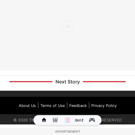
Next Story
|
|
|
About Us
Terms of Use
Feedback
Privacy Policy
©
2026
TIMES INTERNET LIMITED. ALL RIGHTS RESERVED