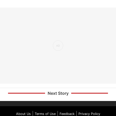
Next Story
|
|
|
About Us
Terms of Use
Feedback
Privacy Policy