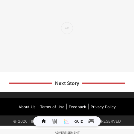
Next Story
|
|
|
About Us
Terms of Use
Feedback
Privacy Policy
©
2026
TIMES INTERNET LIMITED. ALL RIGHTS RESERVED