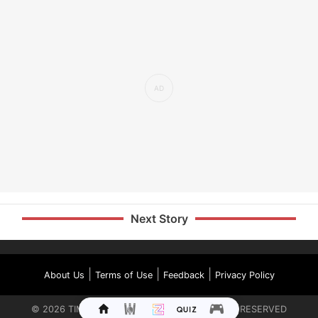
Next Story
|
|
|
About Us
Terms of Use
Feedback
Privacy Policy
©
2026
TIMES INTERNET LIMITED. ALL RIGHTS RESERVED