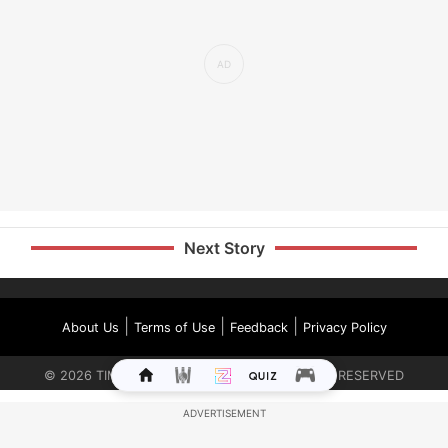
Next Story
|
|
|
About Us
Terms of Use
Feedback
Privacy Policy
©
2026
TIMES INTERNET LIMITED. ALL RIGHTS RESERVED