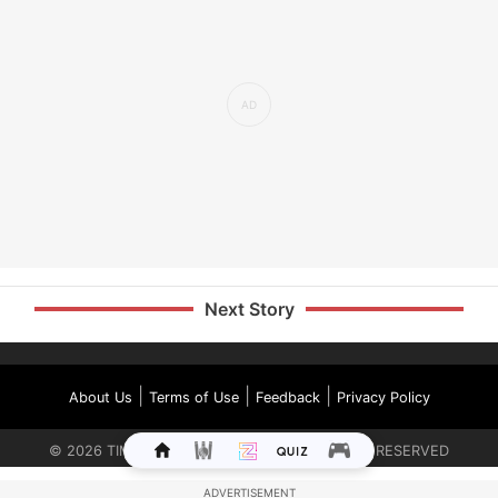
Next Story
|
|
|
About Us
Terms of Use
Feedback
Privacy Policy
©
2026
TIMES INTERNET LIMITED. ALL RIGHTS RESERVED