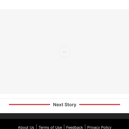
Next Story
|
|
|
About Us
Terms of Use
Feedback
Privacy Policy