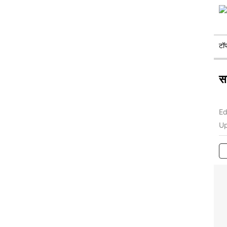
टॉ
स
Ed
Up