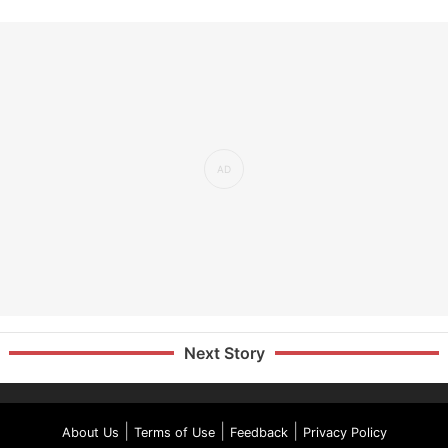
Next Story
|
|
|
About Us
Terms of Use
Feedback
Privacy Policy