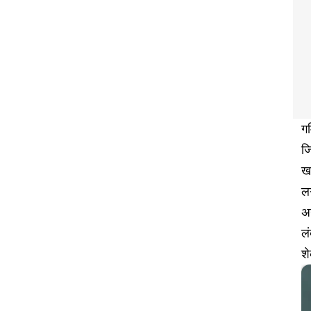
गर
जि
खा
ल
अग
ल
शे