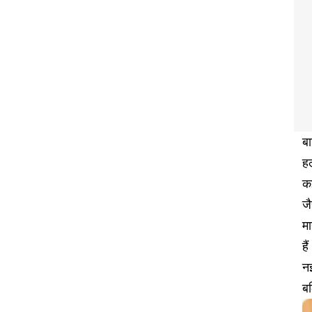
ब
हल
कई
जै
म
है
नई
बल