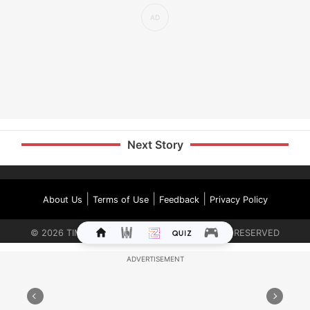
Next Story
|
|
|
About Us
Terms of Use
Feedback
Privacy Policy
©
2026
TIMES INTERNET LIMITED. ALL RIGHTS RESERVED