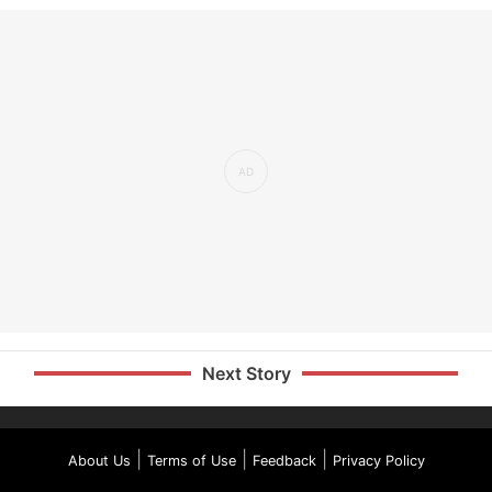
Next Story
|
|
|
About Us
Terms of Use
Feedback
Privacy Policy