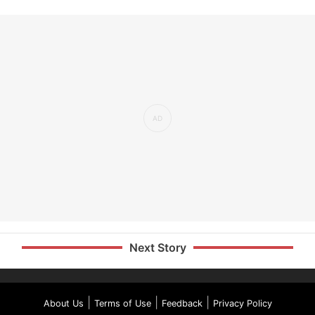
Next Story
|
|
|
About Us
Terms of Use
Feedback
Privacy Policy