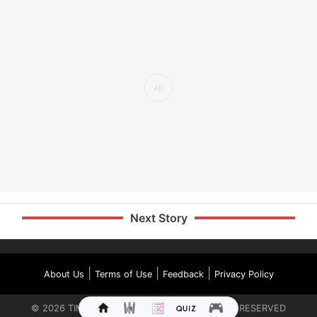
Next Story
|
|
|
About Us
Terms of Use
Feedback
Privacy Policy
©
2026
TIMES INTERNET LIMITED. ALL RIGHTS RESERVED