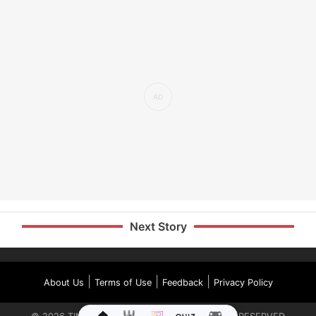
Next Story
|
|
|
About Us
Terms of Use
Feedback
Privacy Policy