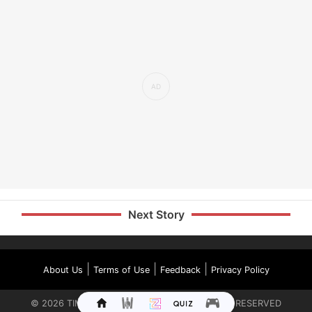
Next Story
|
|
|
About Us
Terms of Use
Feedback
Privacy Policy
©
2026
TIMES INTERNET LIMITED. ALL RIGHTS RESERVED