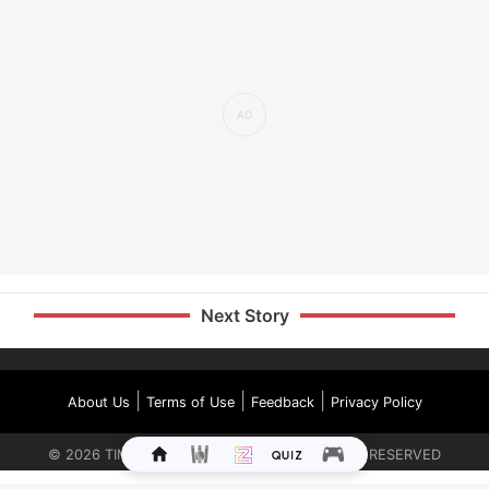
Next Story
|
|
|
About Us
Terms of Use
Feedback
Privacy Policy
©
2026
TIMES INTERNET LIMITED. ALL RIGHTS RESERVED