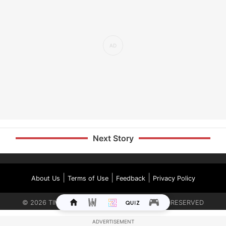
Next Story
|
|
|
About Us
Terms of Use
Feedback
Privacy Policy
©
2026
TIMES INTERNET LIMITED. ALL RIGHTS RESERVED