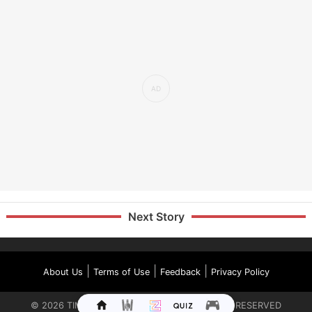
Next Story
|
|
|
About Us
Terms of Use
Feedback
Privacy Policy
©
2026
TIMES INTERNET LIMITED. ALL RIGHTS RESERVED