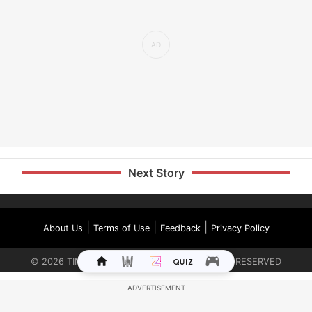
Next Story
|
|
|
About Us
Terms of Use
Feedback
Privacy Policy
©
2026
TIMES INTERNET LIMITED. ALL RIGHTS RESERVED